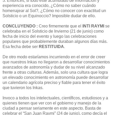
5. Entonces, si todo este acumulado de información y
experiencia era conocido, ¿Cómo no saber cuándo
homenajear al Sol?, ¿Cómo no conocer con exactitud un
Solsticio o un Equinoccio? Imposible dudar de ello.
CONCLUYENDO :
Creo firmemente que el
INTI RAYMI
se
celebraba en el Solsticio de Invierno (21 de junio) como
fecha de inicio del evento y luego las celebraciones
populares que probablemente duraban algunos días más.
Esa fecha debe ser
RESTITUIDA
.
De otro modo estaríamos incurriendo en el error de creer
que nuestros Inkas no llegaron a desarrollar conocimientos
avanzados de astronomía y dudar de su nivel alcanzado
frente a otras culturas. Además, solo una cultura que logra
un elevado conocimiento en astronomía puede desarrollar
un calendario agrícola preciso y fiable para tener el éxito
que tuvieron los Inkas.
Invoco a todos los intelectuales, científicos, estudiosos y a
quienes tienen que ver con el gobierno y manejo de la
ciudad a pensar seriamente en este aspecto. Basta de
celebrar el “San Juan Raymi” (24 de junio), como decía el